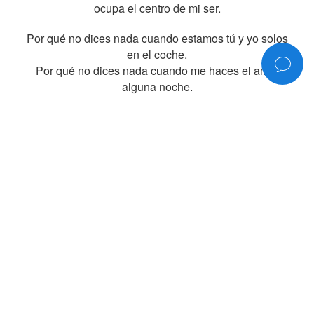
ocupa el centro de mi ser.
Por qué no dices nada cuando estamos tú y yo solos
en el coche.
Por qué no dices nada cuando me haces el amor
alguna noche.
Por qué no te molestas en mirarme
y preguntarme si estoy bien.
COMPÁRTELO
©2006-2026
www.rociojurado.com
— Todos los derechos reservados
Política de privacidad
Versión 1.8