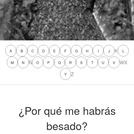
K
A
B
C
D
E
F
G
H
I
J
L
Ñ
W
X
M
N
O
P
Q
R
S
T
U
V
Z
Y
¿Por qué me habrás
besado?