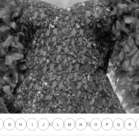
K
Ñ
G
H
I
J
L
M
N
O
P
Q
R