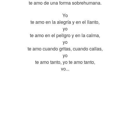
te amo de una forma sobrehumana.
Yo
te amo en la alegría y en el llanto,
yo
te amo en el peligro y en la calma,
yo
te amo cuando gritas, cuando callas,
yo
te amo tanto, yo te amo tanto,
yo...
Como yo te amo,
como yo te amo,
recuérdalo,
recuérdalo;
nadie te amará.
COMPÁRTELO