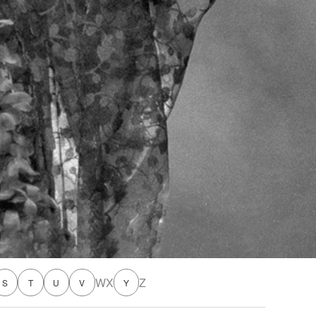
W
X
Z
S
T
U
V
Y