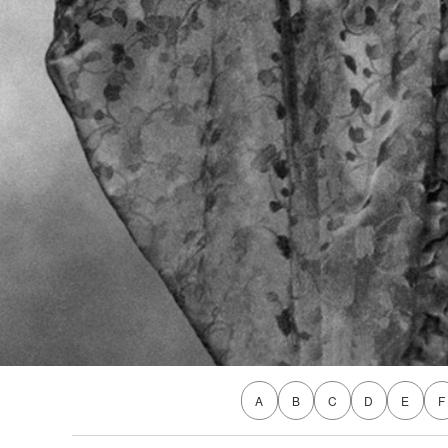
A
B
C
D
E
F