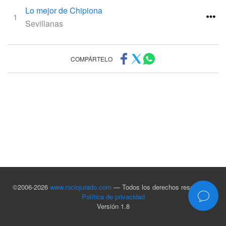
Lo mejor de Chipiona
1
Sevillanas
COMPÁRTELO
©2006-2026
www.rociojurado.com
— Todos los derechos reservados
Política de privacidad
Versión 1.8