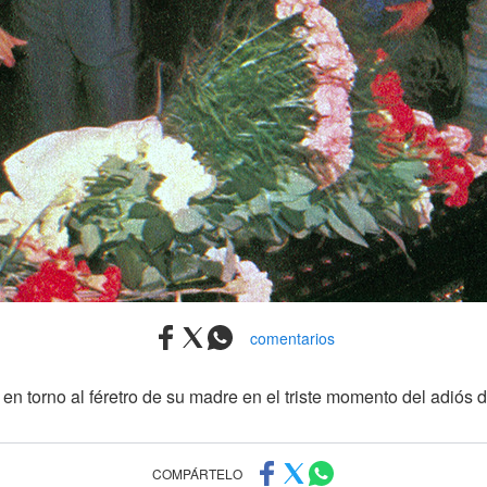
comentarios
n torno al féretro de su madre en el triste momento del adiós de
COMPÁRTELO