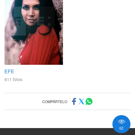
EFE
611
fotos
COMPÁRTELO
62