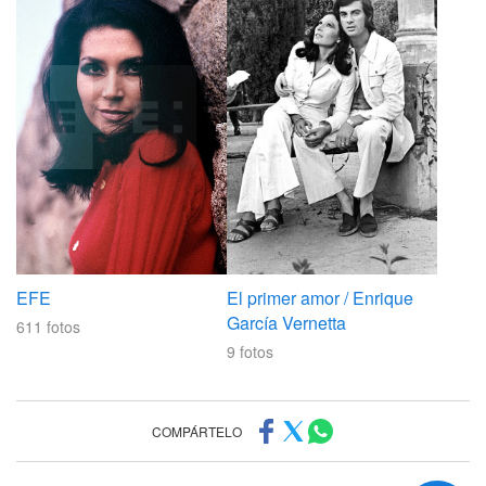
EFE
El primer amor / Enrique
García Vernetta
611
fotos
9
fotos
COMPÁRTELO