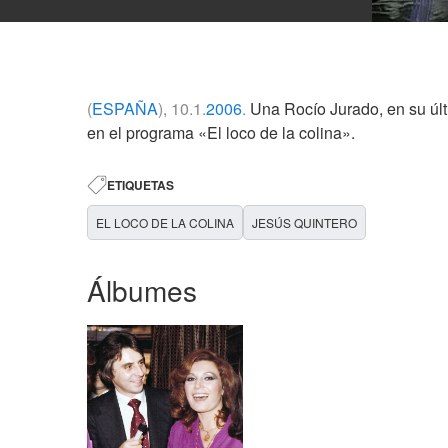
(
ESPAÑA
), 10.1.
2006
.
Una Rocío Jurado, en su últi
en el programa «El loco de la colina».
ETIQUETAS
EL LOCO DE LA COLINA
JESÚS QUINTERO
Álbumes