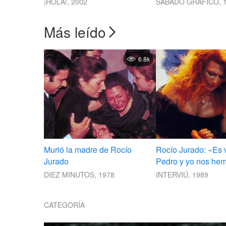
¡HOLA!, 2002
SÁBADO GRÁFICO, 
ingresada.
Más leído
6.8k
Murió la madre de Rocío
Rocío Jurado: «Es 
Jurado
Pedro y yo nos he
separado»
DIEZ MINUTOS, 1978
INTERVIÚ, 1989
CATEGORÍA