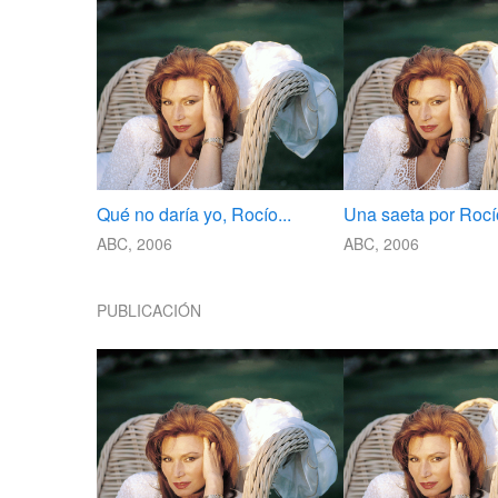
Qué no daría yo, Rocío...
Una saeta por Rocí
ABC, 2006
ABC, 2006
PUBLICACIÓN