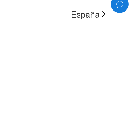
España
Rocío
Rocío Jurado: triunfal gira por
Rocío Jurado, entre 
América
INTERVIÚ, 1981
LA REVISTA, 1985
Agustín Trialasos Velasco