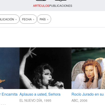
ARTÍCULOS
PUBLICACIONES
+
+
+
BLICACIÓN
FECHA
PAÍS
r Encarnita
Aplauso a usted, Señora
Rocío Jurado en su 
EL NUEVO DÍA, 1995
ABC, 2006