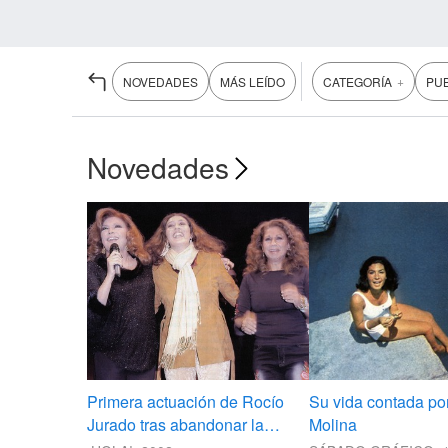
+
NOVEDADES
MÁS LEÍDO
CATEGORÍA
PU
Novedades
Primera actuación de Rocío
Su vida contada po
Jurado tras abandonar la
Molina
clínica en la que estuvo