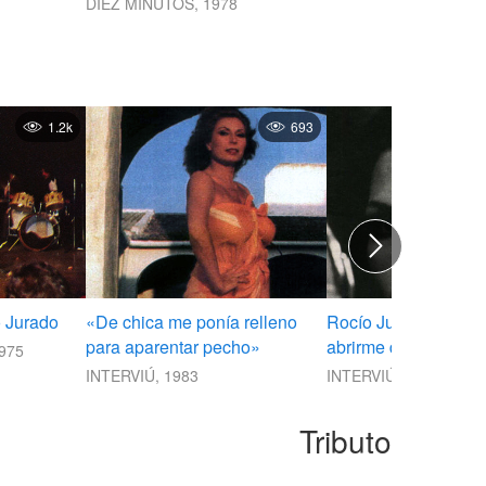
DIEZ MINUTOS, 1978
1.2k
693
o Jurado
«De chica me ponía relleno
Rocío Jurado: «No q
para aparentar pecho»
abrirme de piernas».
975
INTERVIÚ, 1983
INTERVIÚ, 1978
Tributo