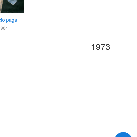
icio paga
1984
1973