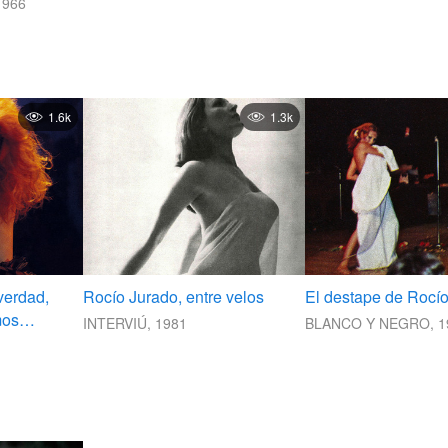
1966
1.6k
1.3k
verdad,
Rocío Jurado, entre velos
El destape de Rocí
mos
INTERVIÚ, 1981
BLANCO Y NEGRO, 1