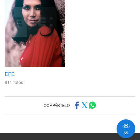
EFE
611
fotos
COMPÁRTELO
65