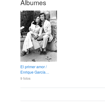
Álbumes
El primer amor /
Enrique García
Vernetta
9
fotos