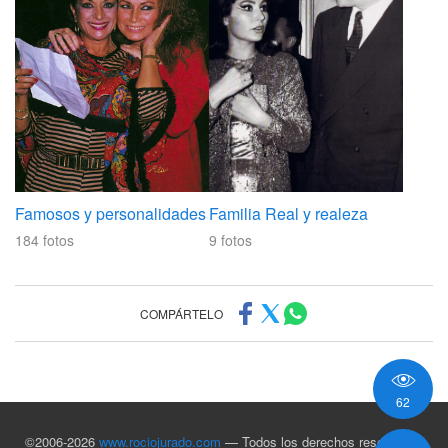
Famosos y personalidades
Familia Real y realeza
184
fotos
9
fotos
COMPÁRTELO
62
©2006-2026
www.rociojurado.com
— Todos los derechos reservados