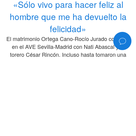
«Sólo vivo para hacer feliz al
hombre que me ha devuelto la
felicidad»
El matrimonio Ortega Cano-Rocío Jurado coincidió
en el AVE Sevilla-Madrid con Nati Abascal y el
torero César Rincón. Incluso hasta tomaron una
copa de champán para celebrar el reencuentro.
¡HOLA!, 1995
180
COMPÁRTELO
©2006-2026
www.rociojurado.com
— Todos los derechos reservados