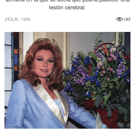
lesión cerebral.
¡HOLA!, 1995
193