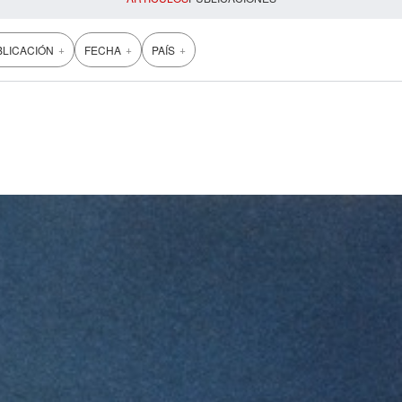
+
+
+
BLICACIÓN
FECHA
PAÍS