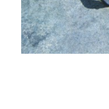
Rocío Jurado acaba de nacer para el cine es
pero cuando se la conoce a 
SÁBADO GRÁFICO, 1966