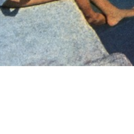
Su vida contada por Encarnita Molin
pañol. Es joven, muy joven. Tiene buen carácter y un g
fondo se da una cuenta de las buenas razones que tiene
COMPÁRTELO