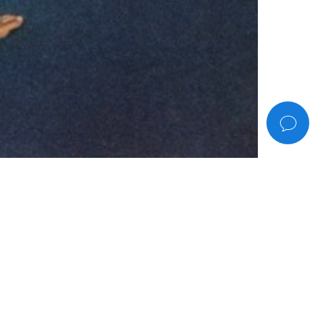
a
enio disparatado. A veces es incomprensible,
 para andar así por la vida.
502