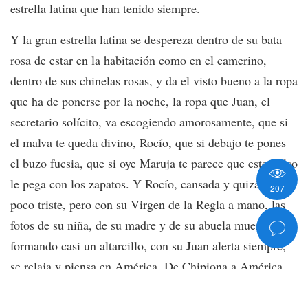
estrella latina que han tenido siempre.
Y la gran estrella latina se despereza dentro de su bata
rosa de estar en la habitación como en el camerino,
dentro de sus chinelas rosas, y da el visto bueno a la ropa
que ha de ponerse por la noche, la ropa que Juan, el
secretario solícito, va escogiendo amorosamente, que si
el malva te queda divino, Rocío, que si debajo te pones
el buzo fucsia, que si oye Maruja te parece que este bolso
le pega con los zapatos. Y Rocío, cansada y quizás un
207
poco triste, pero con su Virgen de la Regla a mano, las
fotos de su niña, de su madre y de su abuela muertas
formando casi un altarcillo, con su Juan alerta siempre,
se relaja y piensa en América. De Chipiona a América.
Del Norte, señora.