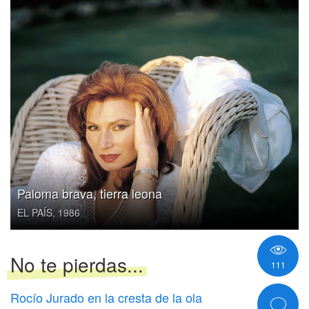
Paloma brava, tierra leona
EL PAÍS, 1986
No te pierdas...
111
Rocío Jurado en la cresta de la ola