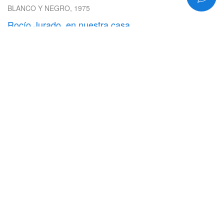
BLANCO Y NEGRO, 1975
Rocío Jurado, en nuestra casa
DIEZ MINUTOS, 1975
Murió la madre de Rocío Jurado
DIEZ MINUTOS, 1978
Una noche con Rocío
EL NUEVO HERALD, 1983
Desde niña aprendió a amar a México a través del
sentimiento musical de Lola y Amalia
IMPACTO, 1986
1981